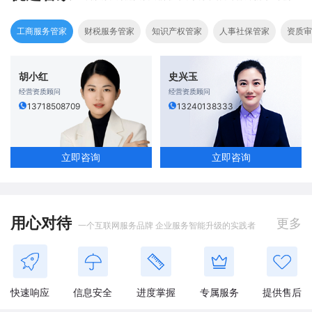
工商服务管家
财税服务管家
知识产权管家
人事社保管家
资质审
胡小红
史兴玉
经营资质顾问
经营资质顾问
13718508709
13240138333
立即咨询
立即咨询
用心对待
更多
一个互联网服务品牌 企业服务智能升级的实践者
快速响应
信息安全
进度掌握
专属服务
提供售后