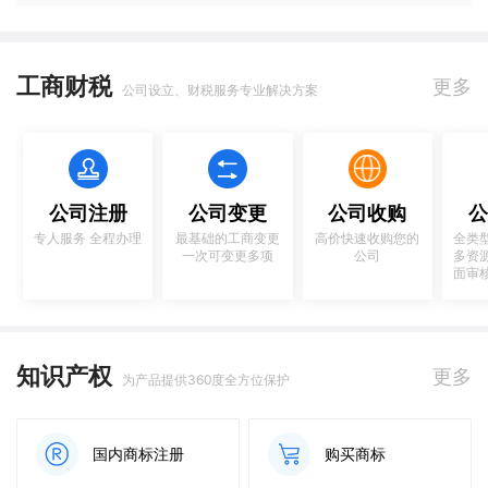
工商财税
更多
公司设立、财税服务专业解决方案
公司注册
公司变更
公司收购
公
专人服务 全程办理
最基础的工商变更
高价快速收购您的
全类
一次可变更多项
公司
多资
面审
知识产权
更多
为产品提供360度全方位保护
国内商标注册
购买商标