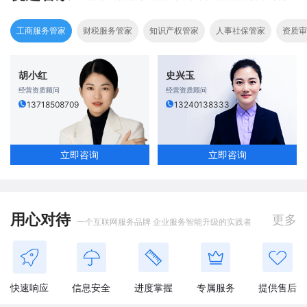
工商服务管家
财税服务管家
知识产权管家
人事社保管家
资质审
胡小红
史兴玉
经营资质顾问
经营资质顾问
13718508709
13240138333
立即咨询
立即咨询
用心对待
更多
一个互联网服务品牌 企业服务智能升级的实践者
快速响应
信息安全
进度掌握
专属服务
提供售后