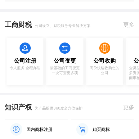
工商财税
更多
公司设立、财税服务专业解决方案
公司注册
公司变更
公司收购
公
专人服务 全程办理
最基础的工商变更
高价快速收购您的
全类
一次可变更多项
公司
多资
面审
知识产权
更多
为产品提供360度全方位保护
国内商标注册
购买商标