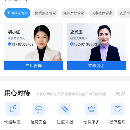
工商服务管家
财税服务管家
知识产权管家
人事社保管家
资质审
胡小红
史兴玉
经营资质顾问
经营资质顾问
13718508709
13240138333
立即咨询
立即咨询
用心对待
更多
一个互联网服务品牌 企业服务智能升级的实践者
快速响应
信息安全
进度掌握
专属服务
提供售后