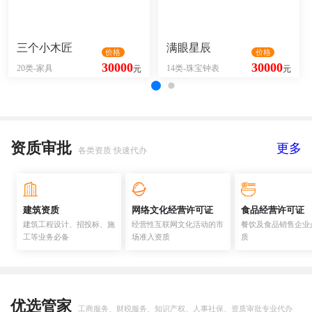
三个小木匠
满眼星辰
价格
价格
30000
30000
20类-家具
14类-珠宝钟表
元
元
资质审批
更多
各类资质 快速代办
建筑资质
网络文化经营许可证
食品经营许可证
建筑工程设计、招投标、施
经营性互联网文化活动的市
餐饮及食品销售企业
工等业务必备
场准入资质
质
优选管家
工商服务、财税服务、知识产权、人事社保、资质审批专业代办