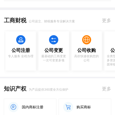
工商财税
更多
公司设立、财税服务专业解决方案
公司注册
公司变更
公司收购
公
专人服务 全程办理
最基础的工商变更
高价快速收购您的
全类
一次可变更多项
公司
多资
面审
知识产权
更多
为产品提供360度全方位保护
国内商标注册
购买商标