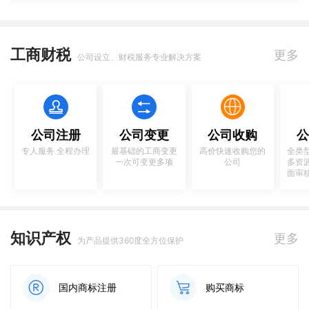
工商财税
更多
公司设立、财税服务专业解决方案
公司注册
公司变更
公司收购
公
专人服务 全程办理
最基础的工商变更
高价快速收购您的
全类
一次可变更多项
公司
多资
面审
知识产权
更多
为产品提供360度全方位保护
国内商标注册
购买商标