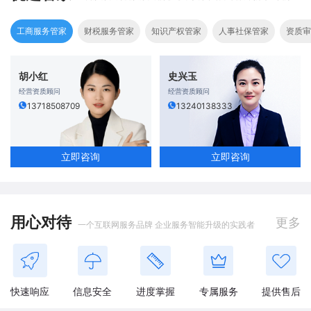
工商服务管家
财税服务管家
知识产权管家
人事社保管家
资质审
胡小红
史兴玉
经营资质顾问
经营资质顾问
13718508709
13240138333
立即咨询
立即咨询
用心对待
更多
一个互联网服务品牌 企业服务智能升级的实践者
快速响应
信息安全
进度掌握
专属服务
提供售后