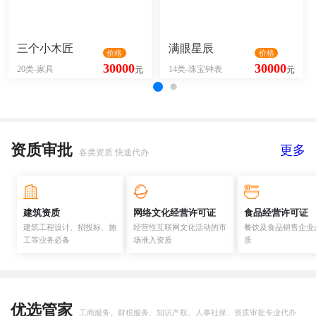
三个小木匠
满眼星辰
价格
价格
30000
30000
20类-家具
14类-珠宝钟表
元
元
资质审批
更多
各类资质 快速代办
建筑资质
网络文化经营许可证
食品经营许可证
建筑工程设计、招投标、施
经营性互联网文化活动的市
餐饮及食品销售企业
工等业务必备
场准入资质
质
优选管家
工商服务、财税服务、知识产权、人事社保、资质审批专业代办