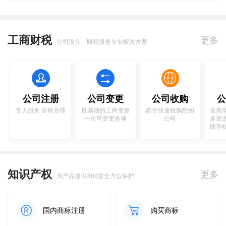
工商财税
更多
公司设立、财税服务专业解决方案
公司注册
公司变更
公司收购
公
专人服务 全程办理
最基础的工商变更
高价快速收购您的
全类
一次可变更多项
公司
多资
面审
知识产权
更多
为产品提供360度全方位保护
国内商标注册
购买商标