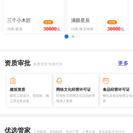
三个小木匠
满眼星辰
价格
价格
30000
30000
20类-家具
14类-珠宝钟表
元
元
资质审批
更多
各类资质 快速代办
建筑资质
网络文化经营许可证
食品经营许可证
建筑工程设计、招投标、施
经营性互联网文化活动的市
餐饮及食品销售企业
工等业务必备
场准入资质
质
优选管家
工商服务、财税服务、知识产权、人事社保、资质审批专业代办