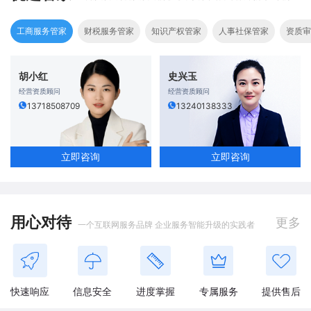
工商服务管家
财税服务管家
知识产权管家
人事社保管家
资质审
胡小红
史兴玉
经营资质顾问
经营资质顾问
13718508709
13240138333
立即咨询
立即咨询
用心对待
更多
一个互联网服务品牌 企业服务智能升级的实践者
快速响应
信息安全
进度掌握
专属服务
提供售后