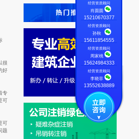
经营资质顾问
肖圆圆
15210670377
经营资质顾问
孙秋
标
15611854555
经营资质顾问
周家桃
以很
15624984333
的好
经营资质顾问
李晓菲
13552638889
着专
是可
是可
问题