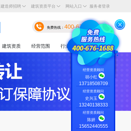
建造师招聘
建筑资质平台
网站入口
服务者登录
400-676-1688
免费热线：
建筑资质
经营范围
行业资讯
关于我们
经营资质顾问
胡小红
13718508709
经营资质顾问
史兴玉
13240138333
经营资质顾问
陈妍
15652440555