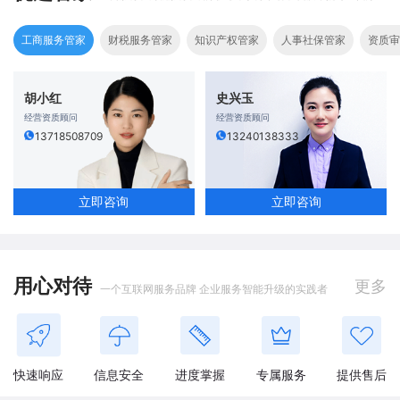
工商服务管家
财税服务管家
知识产权管家
人事社保管家
资质审
胡小红
史兴玉
经营资质顾问
经营资质顾问
13718508709
13240138333
立即咨询
立即咨询
用心对待
更多
一个互联网服务品牌 企业服务智能升级的实践者
快速响应
信息安全
进度掌握
专属服务
提供售后