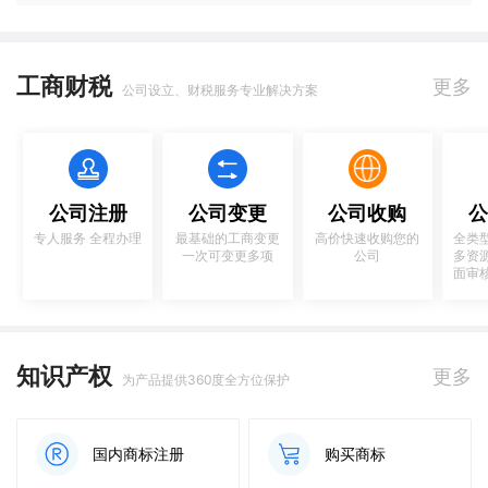
工商财税
更多
公司设立、财税服务专业解决方案
公司注册
公司变更
公司收购
公
专人服务 全程办理
最基础的工商变更
高价快速收购您的
全类
一次可变更多项
公司
多资
面审
知识产权
更多
为产品提供360度全方位保护
国内商标注册
购买商标