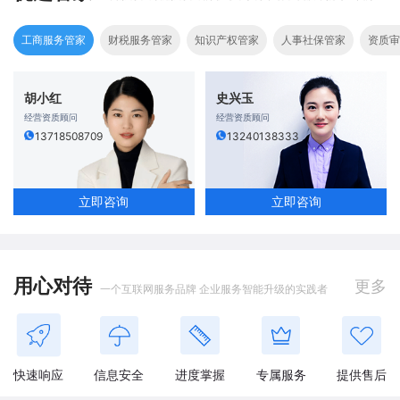
工商服务管家
财税服务管家
知识产权管家
人事社保管家
资质审
胡小红
史兴玉
经营资质顾问
经营资质顾问
13718508709
13240138333
立即咨询
立即咨询
用心对待
更多
一个互联网服务品牌 企业服务智能升级的实践者
快速响应
信息安全
进度掌握
专属服务
提供售后