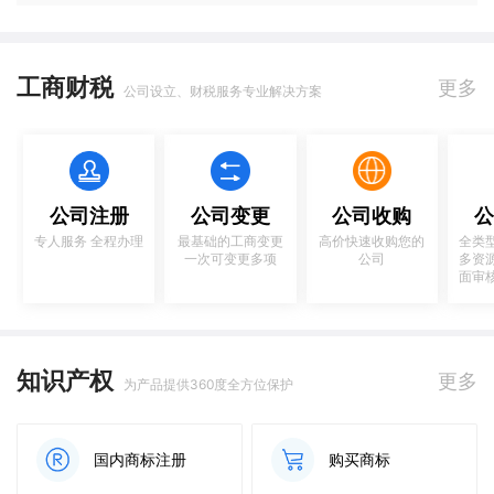
工商财税
更多
公司设立、财税服务专业解决方案
公司注册
公司变更
公司收购
公
专人服务 全程办理
最基础的工商变更
高价快速收购您的
全类
一次可变更多项
公司
多资
面审
知识产权
更多
为产品提供360度全方位保护
国内商标注册
购买商标