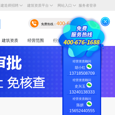
建造师招聘
建筑资质平台
网站入口
服务者登录
400-676-1688
免费热线：
建筑资质
经营范围
行业资讯
关于我们
经营资质顾问
胡小红
13718508709
经营资质顾问
史兴玉
13240138333
经营资质顾问
陈妍
15652440555