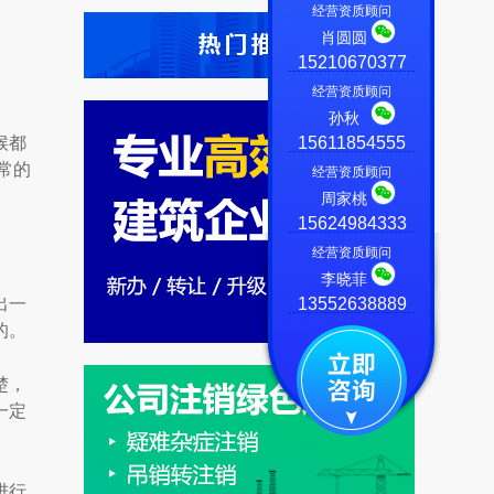
经营资质顾问
肖圆圆
15210670377
经营资质顾问
孙秋
候都
15611854555
常的
经营资质顾问
周家桃
15624984333
经营资质顾问
李晓菲
出一
13552638889
的。
楚，
一定
进行