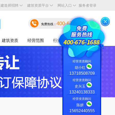
建造师招聘
建筑资质平台
网站入口
服务者登录
400-676-1688
免费热线：
建筑资质
经营范围
行业资讯
关于我们
经营资质顾问
胡小红
13718508709
经营资质顾问
史兴玉
13240138333
经营资质顾问
陈妍
15652440555