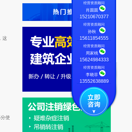
经营资质顾问
肖圆圆
15210670377
经营资质顾问
孙秋
，这
15611854555
经营资质顾问
周家桃
15624984333
经营资质顾问
李晓菲
13552638889
部分使