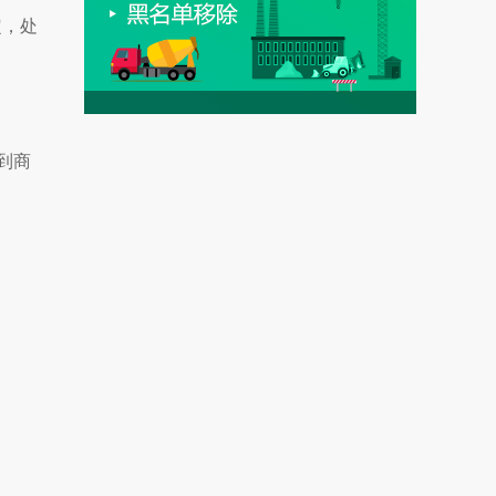
定，处
到商