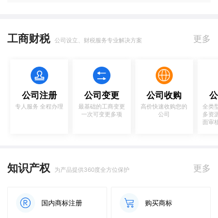
工商财税
更多
公司设立、财税服务专业解决方案
公司注册
公司变更
公司收购
公
专人服务 全程办理
最基础的工商变更
高价快速收购您的
全类
一次可变更多项
公司
多资
面审
知识产权
更多
为产品提供360度全方位保护
国内商标注册
购买商标