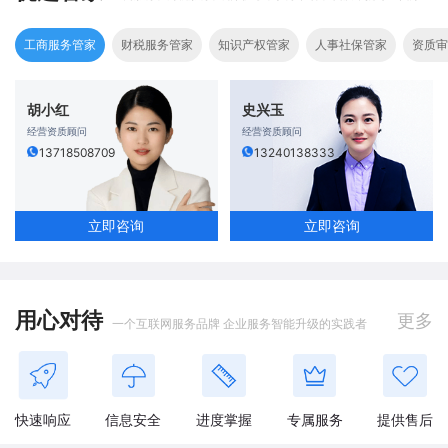
工商服务管家
财税服务管家
知识产权管家
人事社保管家
资质审
胡小红
史兴玉
经营资质顾问
经营资质顾问
13718508709
13240138333
立即咨询
立即咨询
用心对待
更多
一个互联网服务品牌 企业服务智能升级的实践者
快速响应
信息安全
进度掌握
专属服务
提供售后