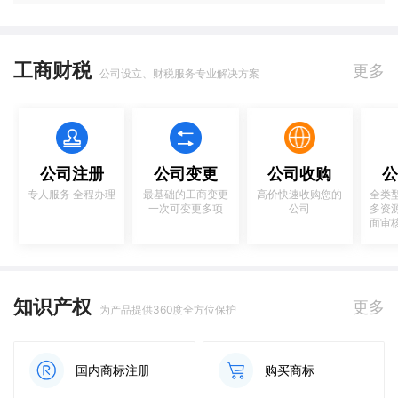
工商财税
更多
公司设立、财税服务专业解决方案
公司注册
公司变更
公司收购
公
专人服务 全程办理
最基础的工商变更
高价快速收购您的
全类
一次可变更多项
公司
多资
面审
知识产权
更多
为产品提供360度全方位保护
国内商标注册
购买商标