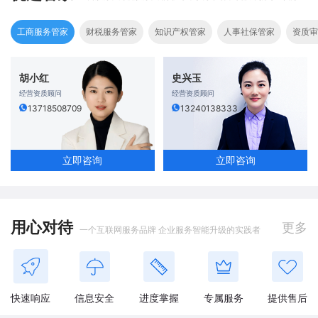
工商服务管家
财税服务管家
知识产权管家
人事社保管家
资质审
胡小红
史兴玉
经营资质顾问
经营资质顾问
13718508709
13240138333
立即咨询
立即咨询
用心对待
更多
一个互联网服务品牌 企业服务智能升级的实践者
快速响应
信息安全
进度掌握
专属服务
提供售后