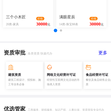
三个小木匠
满眼星辰
价格
价格
30000
30000
20类-家具
14类-珠宝钟表
元
元
资质审批
更多
各类资质 快速代办
建筑资质
网络文化经营许可证
食品经营许可证
建筑工程设计、招投标、施
经营性互联网文化活动的市
餐饮及食品销售企业
工等业务必备
场准入资质
质
优选管家
工商服务、财税服务、知识产权、人事社保、资质审批专业代办