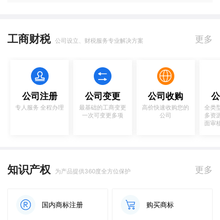
工商财税
更多
公司设立、财税服务专业解决方案
公司注册
公司变更
公司收购
公
专人服务 全程办理
最基础的工商变更
高价快速收购您的
全类
一次可变更多项
公司
多资
面审
知识产权
更多
为产品提供360度全方位保护
国内商标注册
购买商标