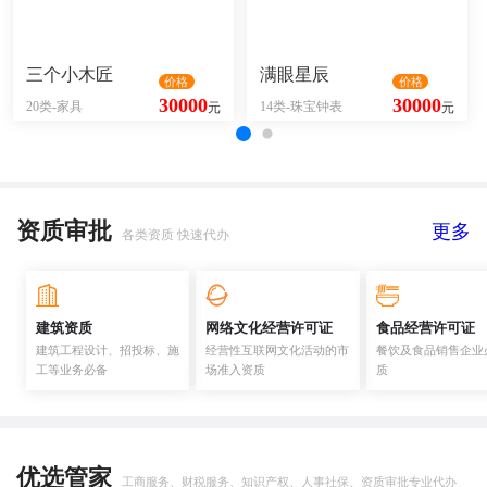
三个小木匠
满眼星辰
价格
价格
30000
30000
20类-家具
14类-珠宝钟表
元
元
资质审批
更多
各类资质 快速代办
建筑资质
网络文化经营许可证
食品经营许可证
建筑工程设计、招投标、施
经营性互联网文化活动的市
餐饮及食品销售企业
工等业务必备
场准入资质
质
优选管家
工商服务、财税服务、知识产权、人事社保、资质审批专业代办