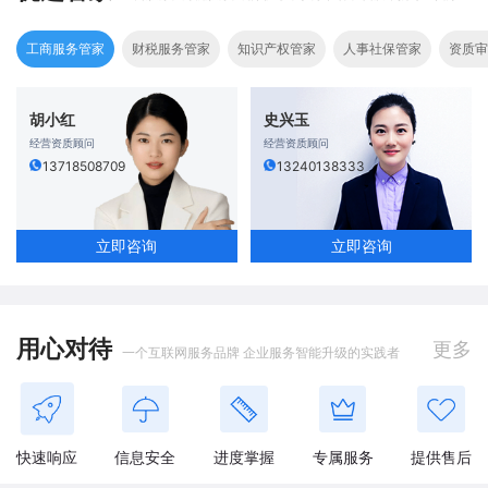
工商服务管家
财税服务管家
知识产权管家
人事社保管家
资质审
胡小红
史兴玉
经营资质顾问
经营资质顾问
13718508709
13240138333
立即咨询
立即咨询
用心对待
更多
一个互联网服务品牌 企业服务智能升级的实践者
快速响应
信息安全
进度掌握
专属服务
提供售后