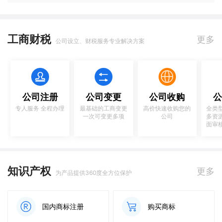
工商财税
更多
公司设立、财税服务专业解决方案
公司注册
公司变更
公司收购
公
专人服务 全程办理
最基础的工商变更
高价快速收购您的
全类
一次可变更多项
公司
多资
面审
知识产权
更多
为产品提供360度全方位保护
国内商标注册
购买商标