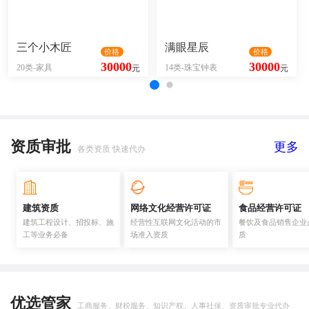
三个小木匠
满眼星辰
价格
价格
30000
30000
20类-家具
14类-珠宝钟表
元
元
资质审批
更多
各类资质 快速代办
建筑资质
网络文化经营许可证
食品经营许可证
建筑工程设计、招投标、施
经营性互联网文化活动的市
餐饮及食品销售企业
工等业务必备
场准入资质
质
优选管家
工商服务、财税服务、知识产权、人事社保、资质审批专业代办