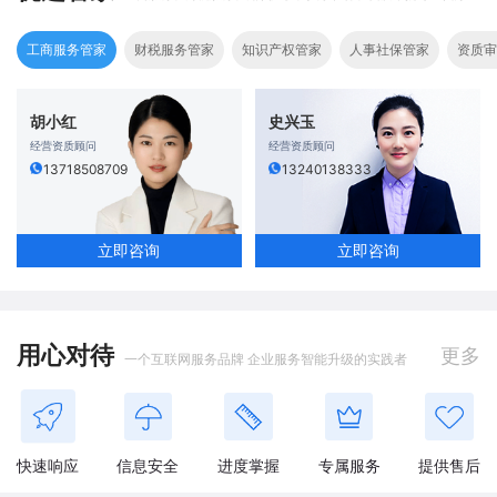
工商服务管家
财税服务管家
知识产权管家
人事社保管家
资质审
胡小红
史兴玉
经营资质顾问
经营资质顾问
13718508709
13240138333
立即咨询
立即咨询
用心对待
更多
一个互联网服务品牌 企业服务智能升级的实践者
快速响应
信息安全
进度掌握
专属服务
提供售后