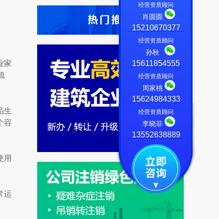
经营资质顾问
肖圆圆
15210670377
经营资质顾问
孙秋
业家
15611854555
梳
经营资质顾问
周家桃
15624984333
品生
经营资质顾问
个容
李晓菲
13552638889
使用
常运