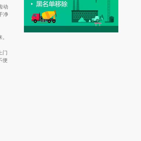
齿动
干净
来。
上门
不便