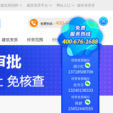
建造师招聘
建筑资质平台
网站入口
服务者登录
400-676-1688
免费热线：
建筑资质
经营范围
行业资讯
关于我们
经营资质顾问
胡小红
13718508709
经营资质顾问
史兴玉
13240138333
经营资质顾问
陈妍
15652440555